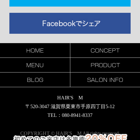
HOME
CONCEPT
MENU
PRODUCT
BLOG
SALON INFO
HAIR'S M
〒520-3047 滋賀県栗東市手原四丁目5-12
TEL：080-8941-8337
COPYRIGHT © HAIR'S M All rights reserved.